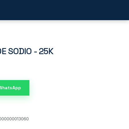
acto
E SODIO - 25K
 WhatsApp
000000013060