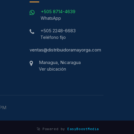
+505 8714-4639
WhatsApp
+505 2248-6683
Teléfono fijo
ventas@distribuidoramayorga.com
Managua, Nicaragua
Ver ubicación
 PM
🚀 Powered by
EasyBoostMedia